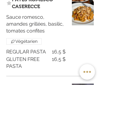
CASERECCE
Sauce romesco,
amandes grillées, basilic,
tomates confites
Végétarien
REGULAR PASTA
16,5 $
GLUTEN FREE
16,5 $
PASTA
16,5 $
RISOTTO AUX
CHAMPIGNON
S
Carnaroli Rice,
wild
mushrooms,
Mushroom
stock, Grana