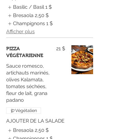
Basilic / Basil
1 $
Bresaola
2,50 $
Champignons
1 $
Afficher plus
21 $
PIZZA
VÉGÉTARIENNE
Sauce romesco,
artichauts marinés,
olives Kalamata,
tomates séchées,
fleur de lait, grana
padano
Végétalien
AJOUTER DE LA SALADE
Bresaola
2,50 $
Champignons
1 $