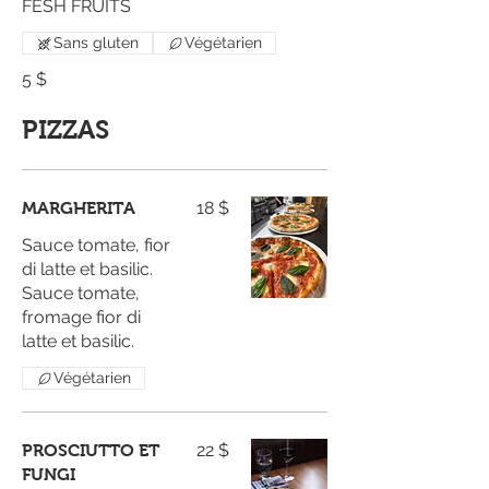
FESH FRUITS
Sans gluten
Végétarien
5 $
PIZZAS
18 $
MARGHERITA
Sauce tomate, fior
di latte et basilic.
Sauce tomate,
fromage fior di
latte et basilic.
Végétarien
22 $
PROSCIUTTO ET
FUNGI