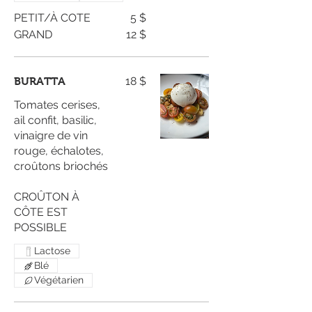
PETIT/À COTE
5 $
GRAND
12 $
18 $
BURATTA
Tomates cerises,
ail confit, basilic,
vinaigre de vin
rouge, échalotes,
croûtons briochés
CROÛTON À
CÔTE EST
POSSIBLE
Lactose
Blé
Végétarien